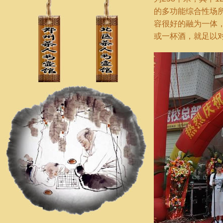
的多功能综合性场
容很好的融为一体
或一杯酒，就足以